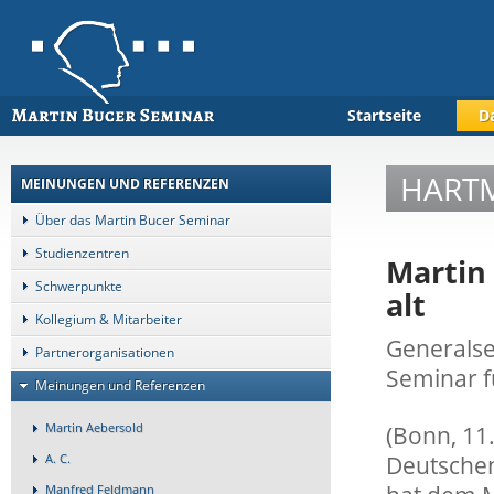
Startseite
D
HARTM
MEINUNGEN UND REFERENZEN
Über das Martin Bucer Seminar
Studienzentren
Martin 
Schwerpunkte
alt
Kollegium & Mitarbeiter
Generalse
Partnerorganisationen
Seminar f
Meinungen und Referenzen
Martin Aebersold
(Bonn, 11
Deutschen
A. C.
Manfred Feldmann