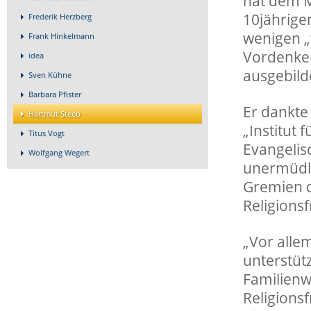
hat dem M
10jährigen
Frederik Herzberg
wenigen „
Frank Hinkelmann
Vordenker
idea
ausgebild
Sven Kühne
Barbara Pfister
Er dankte
Hartmut Steeb
„Institut
Titus Vogt
Evangelis
Wolfgang Wegert
unermüdli
Gremien d
Religions
„Vor alle
unterstütz
Familienwi
Religionsf