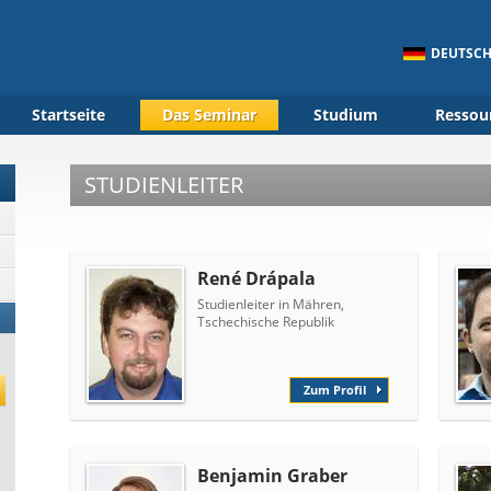
DEUTSC
Startseite
Das Seminar
Studium
Ressou
STUDIENLEITER
René Drápala
Studienleiter in Mähren,
Tschechische Republik
Zum Profil
Benjamin Graber