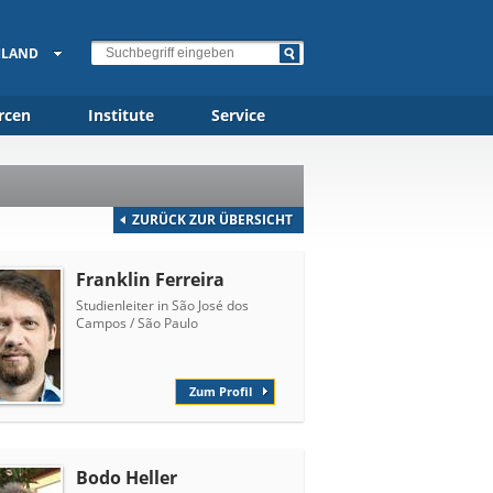
HLAND
rcen
Institute
Service
ZURÜCK ZUR ÜBERSICHT
Franklin Ferreira
Studienleiter in São José dos
Campos / São Paulo
Zum Profil
Bodo Heller