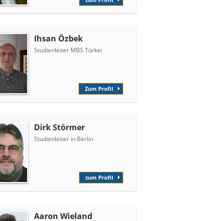
Ihsan Özbek
Studienleiter MBS Türkei
Zum Profil
Dirk Störmer
Studienleiter in Berlin
zum Profil
Aaron Wieland