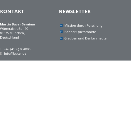
KONTAKT
NEWSLETTER
Martin Bucer Seminar
Mission durch Forschung
Würmtalstraße 192
Bonner Querschnitte
81375 München,
Deutschland
Glauben und Denken heute
T
+49 (4106) 804806
E
info@bucer.de