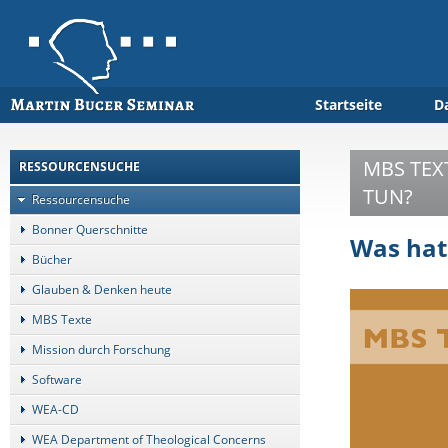
Startseite
D
MBS TEX
RESSOURCENSUCHE
TUN?
Ressourcensuche
Bonner Querschnitte
Was hat
Bücher
Glauben & Denken heute
MBS Texte
Mission durch Forschung
Software
WEA-CD
WEA Department of Theological Concerns