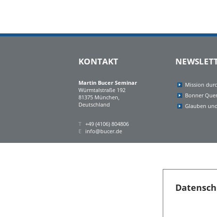
KONTAKT
NEWSLET
Martin Bucer Seminar
Mission dur
Würmtalstraße 192
Bonner Quer
81375 München,
Deutschland
Glauben und
T
+49 (4106) 804806
E
info@bucer.de
Datensch