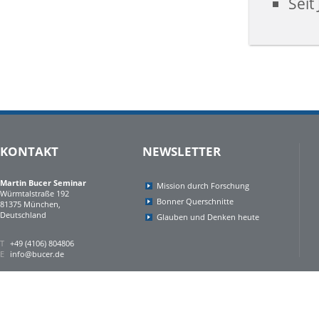
Seit
KONTAKT
NEWSLETTER
Martin Bucer Seminar
Mission durch Forschung
Würmtalstraße 192
Bonner Querschnitte
81375 München,
Deutschland
Glauben und Denken heute
T
+49 (4106) 804806
E
info@bucer.de