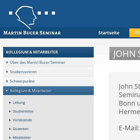
Startseite
D
JOHN 
KOLLEGIUM & MITARBEITER
Über das Martin Bucer Seminar
Studienzentren
Schwerpunkte
John St
Kollegium & Mitarbeiter
Semina
Bonn u
Leitung
Hermen
Studienleiter
Vorsitzende
E-Mail
Dozenten
Mitarbeiter