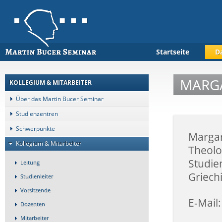
Startseite
D
MARGA
KOLLEGIUM & MITARBEITER
Über das Martin Bucer Seminar
Studienzentren
Schwerpunkte
Margar
Kollegium & Mitarbeiter
Theolo
Studie
Leitung
Griech
Studienleiter
Vorsitzende
E-Mail
Dozenten
Mitarbeiter