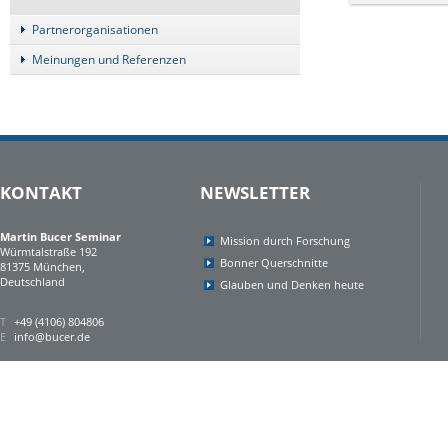
Partnerorganisationen
Meinungen und Referenzen
KONTAKT
NEWSLETTER
Martin Bucer Seminar
Mission durch Forschung
Würmtalstraße 192
Bonner Querschnitte
81375 München,
Deutschland
Glauben und Denken heute
T
+49 (4106) 804806
E
info@bucer.de