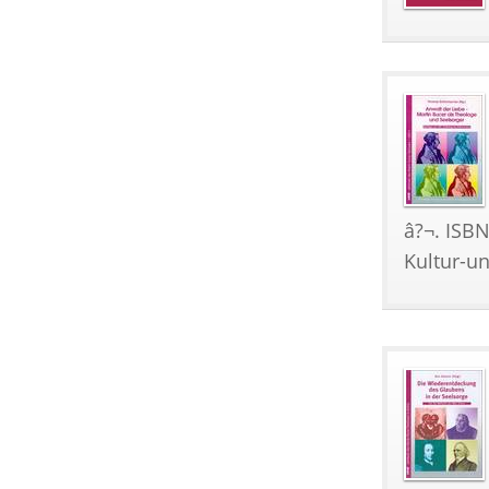
â?¬. ISBN
Kultur-u