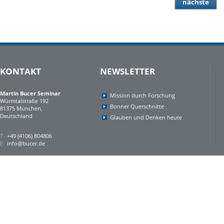
nächste
KONTAKT
NEWSLETTER
Martin Bucer Seminar
Mission durch Forschung
Würmtalstraße 192
Bonner Querschnitte
81375 München,
Deutschland
Glauben und Denken heute
T
+49 (4106) 804806
E
info@bucer.de