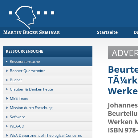
Startseite
D
ADVER
RESSOURCENSUCHE
Ressourcensuche
Beurte
Bonner Querschnitte
TÃ¼rke
Bücher
Werke
Glauben & Denken heute
MBS Texte
Johannes 
Mission durch Forschung
Beurteilu
Software
Werken Ma
WEA-CD
ISBN 978-
WEA Department of Theological Concerns