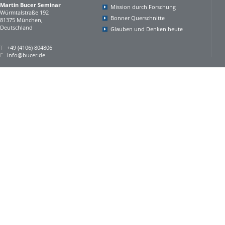
Martin Bucer Seminar
Mission durch Forschung
Würmtalstraße 192
Bonner Querschnitte
81375 München,
Deutschland
Glauben und Denken heute
T
+49 (4106) 804806
E
info@bucer.de