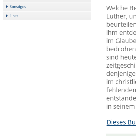
Welche Be
Sonstiges
Luther, u
Links
beurteile
ihm entde
im Glaube
bedrohen 
sind heut
zeitgesch
denjenige
im christl
fehlendem
entstande
in seinem
Dieses Bu