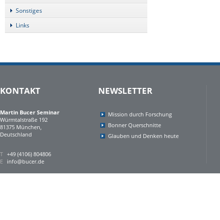
Sonstiges
Links
KONTAKT
NEWSLETTER
Martin Bucer Seminar
Mission durch Forschung
Würmtalstraße 192
Bonner Querschnitte
81375 München,
Deutschland
Glauben und Denken heute
T
+49 (4106) 804806
E
info@bucer.de