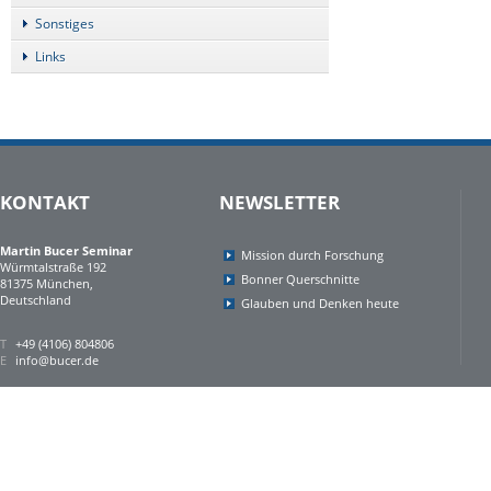
Sonstiges
Links
KONTAKT
NEWSLETTER
Martin Bucer Seminar
Mission durch Forschung
Würmtalstraße 192
Bonner Querschnitte
81375 München,
Deutschland
Glauben und Denken heute
T
+49 (4106) 804806
E
info@bucer.de