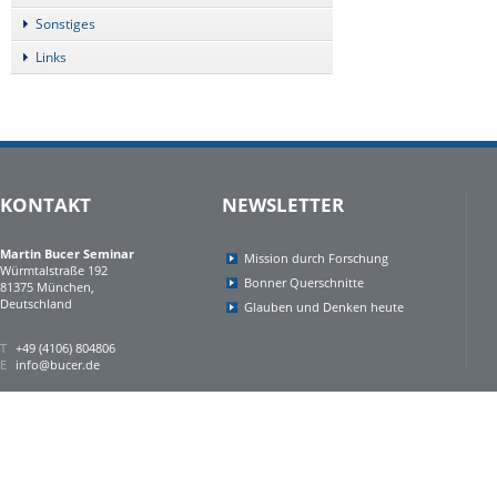
Sonstiges
Links
KONTAKT
NEWSLETTER
Martin Bucer Seminar
Mission durch Forschung
Würmtalstraße 192
Bonner Querschnitte
81375 München,
Deutschland
Glauben und Denken heute
T
+49 (4106) 804806
E
info@bucer.de