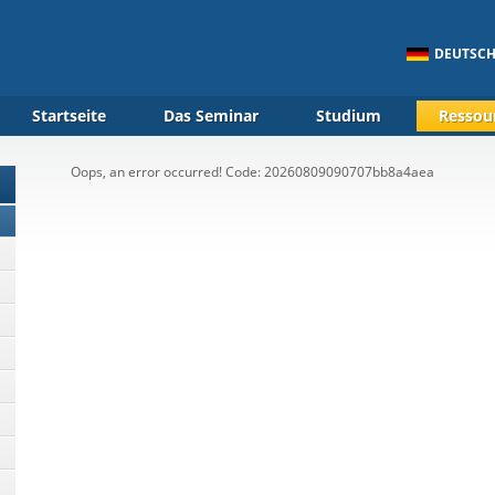
DEUTSC
Startseite
Das Seminar
Studium
Ressou
Oops, an error occurred! Code: 20260809090707bb8a4aea