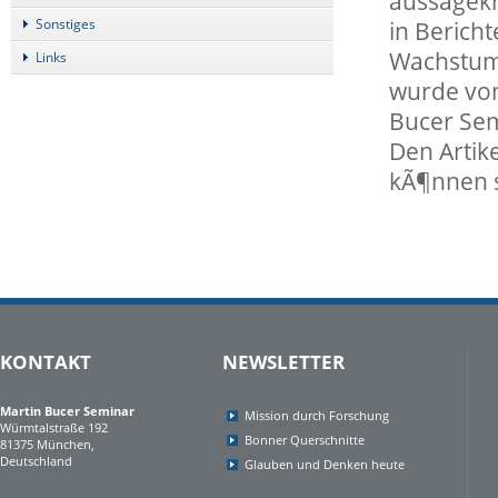
aussagekr
Sonstiges
in Berich
Wachstum 
Links
wurde vo
Bucer Sem
Den Artike
kÃ¶nnen s
KONTAKT
NEWSLETTER
Martin Bucer Seminar
Mission durch Forschung
Würmtalstraße 192
Bonner Querschnitte
81375 München,
Deutschland
Glauben und Denken heute