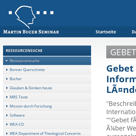
Startseite
D
GEBET
RESSOURCENSUCHE
Ressourcensuche
Gebet 
Bonner Querschnitte
Infor
Bücher
LÃ¤nd
Glauben & Denken heute
MBS Texte
"Beschrei
Mission durch Forschung
Internati
Software
""Gebet f
WEA-CD
Ã¼ber Wel
WEA Department of Theological Concerns