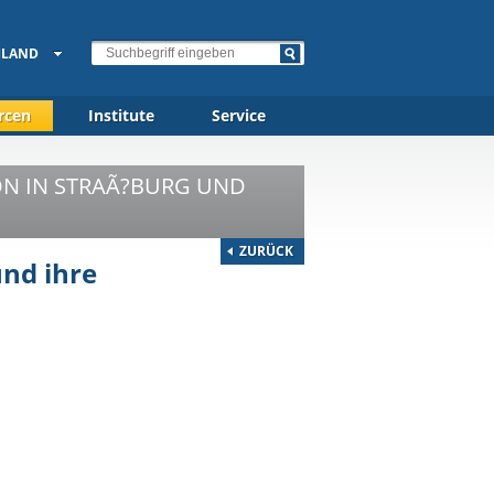
HLAND
rcen
Institute
Service
ION IN STRAÃ?BURG UND
ZURÜCK
und ihre