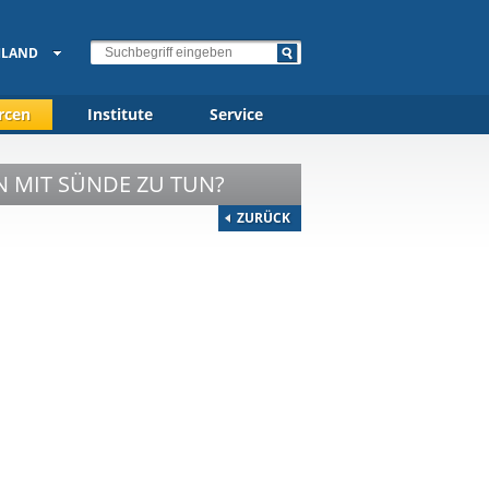
HLAND
rcen
Institute
Service
EN MIT SÜNDE ZU TUN?
ZURÜCK