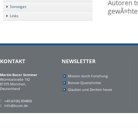
Autoren t
Sonstiges
gewÃ¤hten
Links
KONTAKT
NEWSLETTER
Martin Bucer Seminar
Mission durch Forschung
Würmtalstraße 192
Bonner Querschnitte
81375 München,
Deutschland
Glauben und Denken heute
T
+49 (4106) 804806
E
info@bucer.de