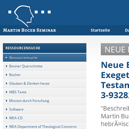
Startseite
D
NEUE 
RESSOURCENSUCHE
Ressourcensuche
Neue E
Bonner Querschnitte
Exeget
Bücher
Testam
Glauben & Denken heute
3-9328
MBS Texte
Mission durch Forschung
"Beschrei
Software
Martin Bu
WEA-CD
hebrÃ¤isc
WEA Department of Theological Concerns