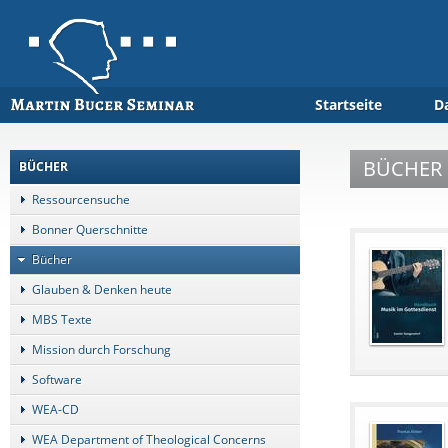
Startseite
D
BÜCHER
BÜCHER
Ressourcensuche
Bonner Querschnitte
Bücher
Glauben & Denken heute
MBS Texte
Mission durch Forschung
Software
WEA-CD
WEA Department of Theological Concerns