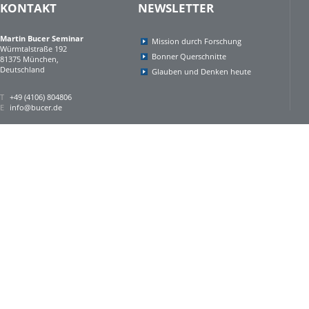
KONTAKT
NEWSLETTER
Martin Bucer Seminar
Mission durch Forschung
Würmtalstraße 192
Bonner Querschnitte
81375 München,
Deutschland
Glauben und Denken heute
T
+49 (4106) 804806
E
info@bucer.de