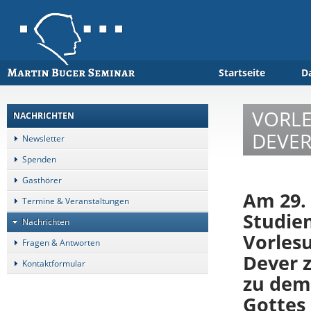
Startseite
D
VORLE
NACHRICHTEN
DEVER
Newsletter
Spenden
Gasthörer
Am 29. 
Termine & Veranstaltungen
Studie
Nachrichten
Vorles
Fragen & Antworten
Dever 
Kontaktformular
zu dem
Gottes