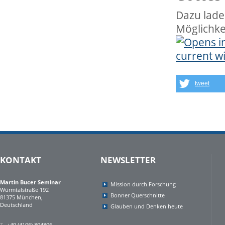
Dazu lade
Möglichke
tweet
KONTAKT
NEWSLETTER
Martin Bucer Seminar
Mission durch Forschung
Würmtalstraße 192
Bonner Querschnitte
81375 München,
Deutschland
Glauben und Denken heute
T
+49 (4106) 804806