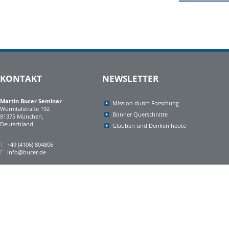
KONTAKT
NEWSLETTER
Martin Bucer Seminar
Mission durch Forschung
Würmtalstraße 192
Bonner Querschnitte
81375 München,
Deutschland
Glauben und Denken heute
T
+49 (4106) 804806
E
info@bucer.de