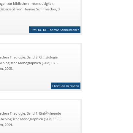
gen zur biblischen Irrtumslosigkeit,
bersetzt von Thomas Schirrmacher, 3.
Prof. Dr. Dr. Thomas Schirrmacher
chen Theologie. Band 2: Christologie,
Theologische Monographien (STM) 13. R.
n, 2005.
Christian Hermann
schen Theologie. Band 1: EinfÃ¼hrende
Theologische Monographien (STM) 11. R.
n, 2004.