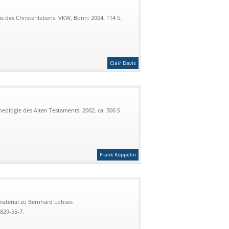
is des Christenlebens. VKW, Bonn: 2004. 114 S.
Clair Davis
eologie des Alten Testaments. 2002. ca. 300 S.
Frank Koppelin
material zu Bernhard Lohses
829-55-7.