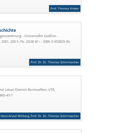
Prof. Thomas Kinker
schichte
igenverehrung - UniversitÃ¤t GieÃ?en -
2001. 200 S. Pb. 20.00 â?¬ - ISBN 3-932829-30-
Prof. Dr. Dr. Thomas Schirrmacher
und Leben Dietrich Bonhoeffers. VTR,
7965-43-7
Hans-Arved Willberg, Prof. Dr. Dr. Thomas Schirrmacher