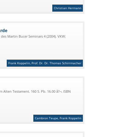
Christian Hermann
¼rde
des Martin Bucer Seminars 4 (2004). VKW:
Frank Koppelin, Prof. Dr. Dr. Thomas Schirrmacher
m Alten Testament. 160 S. Pb. 16.00 â?¬. ISBN
Cambron Teupe, Frank Koppelin