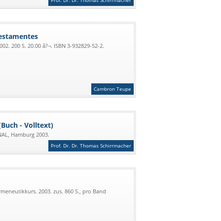
Prof. Dr. Dr. Thomas Schirrmacher
Testamentes
02. 200 S. 20.00 â?¬. ISBN 3-932829-52-2.
Cambron Teupe
uch - Volltext)
AL, Hamburg 2003.
Prof. Dr. Dr. Thomas Schirrmacher
rmeneutikkurs. 2003. zus. 860 S., pro Band