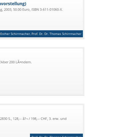
vorstellung)
, 2003, 50.00 Euro, ISBN 3-611-01060-X.
Esther Schirrmacher, Prof. Dr. Dr. Thomas Schirrmacher
Ã¼ber 200 LÃ¤ndern.
2830 S., 128,-- â?¬ / 198,-- CHF, 3. erw. und