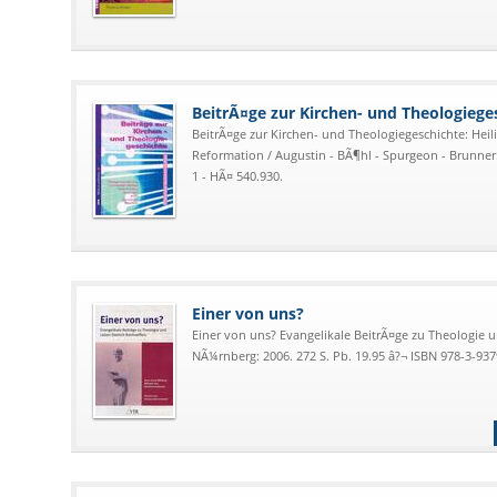
BeitrÃ¤ge zur Kirchen- und Theologiege
BeitrÃ¤ge zur Kirchen- und Theologiegeschichte: Heil
Reformation / Augustin - BÃ¶hl - Spurgeon - Brunner. 
1 - HÃ¤ 540.930.
Einer von uns?
Einer von uns? Evangelikale BeitrÃ¤ge zu Theologie 
NÃ¼rnberg: 2006. 272 S. Pb. 19.95 â?¬ ISBN 978-3-93