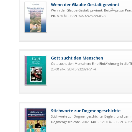
Wenn der Glaube Gestalt gewinnt
Wenn der Glaube Gestalt gewinnt. BeitrÃ¤ge zur Prax
Pb. 8.30 â?¬ ISBN 978-3-928299-05-3
Gott sucht den Menschen
Gott sucht den Menschen: Eine EinfÃ¼hrung in die Th
25.00 â?¬. ISBN 3-932829-51-4.
Stichworte zur Dogmengeschichte
Stichworte zur Dogmengeschichte: Begleit- und Lern
Dogmengeschichte. 2002. 140 S. 12.00 â?¬. ISBN 3-932